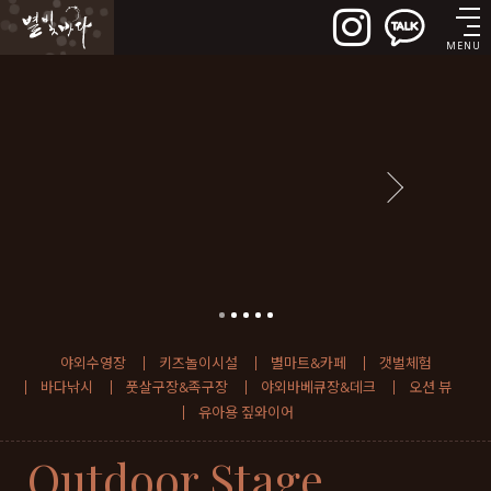
실시간예약
MENU
야외수영장
키즈놀이시설
별마트&카페
갯벌체험
바다낚시
풋살구장&족구장
야외바베큐장&데크
오션 뷰
유아용 짚와이어
Outdoor Stage